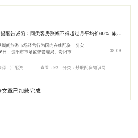
国内在线配资 贵阳发布提醒告诫函：同类客房涨幅不得超过月平均价60%_旅游_经营_价格欺诈
季期间旅游市场经营行为国内在线配资，切实
08-09
日，贵阳市市场监督管理局、贵阳市....
来源：汇配资
查看：
92
分类：
炒股配资知识网
资文章已加载完成