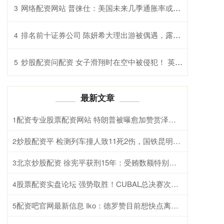
网络配资网站 普徕仕：美国未来几季通胀率或高过4% 但经济前景仍谨慎乐观
3
排名前十证券公司 陈妍希大理出游被偶遇，露背长裙惊艳众人，离婚后状态回春似少女_陈晓_身材_生活习惯
4
炒股配资问配资 女子滑翔时在空中被侵犯！ 英国52岁女游客， 在突尼斯旅游时，竟然被拉开比基尼_相关_旅行_项目
5
最新文章
配资专业股票配资网站 特朗普被曝愈加赞赏泽连斯基，却愈加冷落内塔尼亚胡，态度逆转背后发生了什么？
1
炒股配资平 检测列车撞人致11死2伤，国铁昆明局被罚300万元
2
北京炒股配资 徐宪平获刑15年：受贿数额特别巨大，到案后如实供述罪行，主动交代办案机关尚未掌握的部分受贿事实，认罪悔罪，积极退赃
3
股票配资实盘论坛 强势取胜！CUBAL总决赛次回合北师大击败北大扳回一城
4
配资吧官网最新信息 Iko：德罗赞目前想快点离开国王 不管是通过被裁还是被交易
5